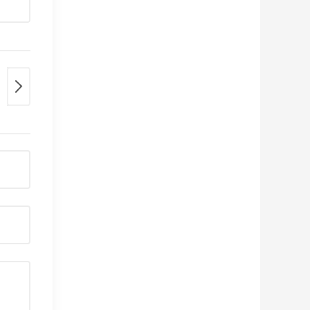
атежи с помощью SMS
(₽)
Мобильный платёж
(₽