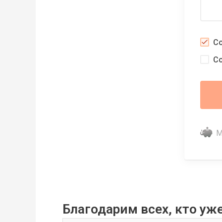
С
С
M
Благодарим всех, кто уж