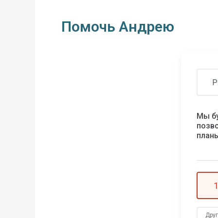
Помочь Андрею
Р
Мы б
позво
план
Дру