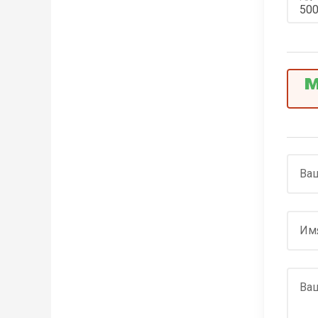
Ваш
Им
Ва