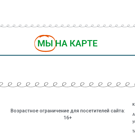
МЫ
НА КАРТЕ
К
Возрастное ограничение для посетителей сайта:
А
16+
у
Т