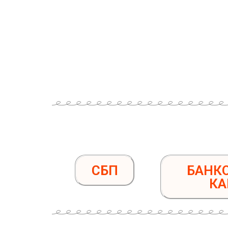
СБП
БАНК
КА