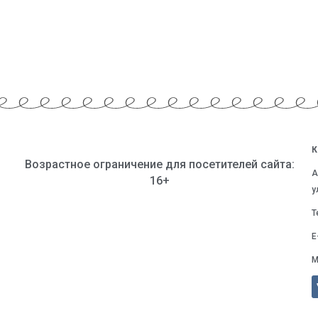
К
Возрастное ограничение для посетителей сайта:
А
16+
у
Т
E
М