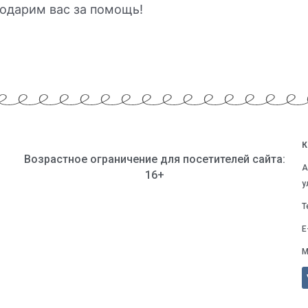
одарим вас за помощь!
К
Возрастное ограничение для посетителей сайта:
А
16+
у
Т
E
М